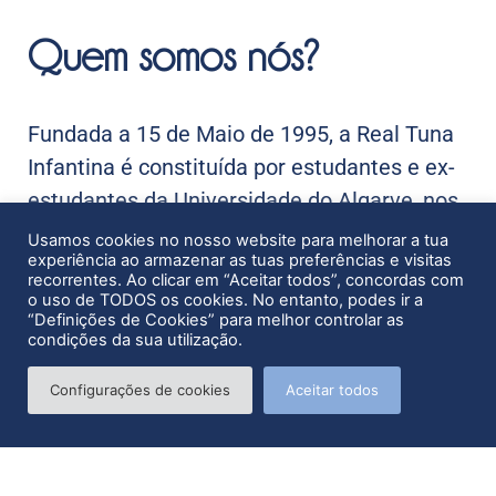
Quem somos nós?
Fundada a 15 de Maio de 1995, a Real Tuna
Infantina é constituída por estudantes e ex-
estudantes da Universidade do Algarve, nos
quais se incluem elementos de ambos os
Usamos cookies no nosso website para melhorar a tua
experiência ao armazenar as tuas preferências e visitas
sexos. Com o
objetivo
de representar a
recorrentes. Ao clicar em “Aceitar todos”, concordas com
Universidade, é através da música que
o uso de TODOS os cookies. No entanto, podes ir a
“Definições de Cookies” para melhor controlar as
cultivam o espírito académico e se reúnem
condições da sua utilização.
no sentido de fomentar esse mesmo
Configurações de cookies
Aceitar todos
espírito.
Sabe Mais